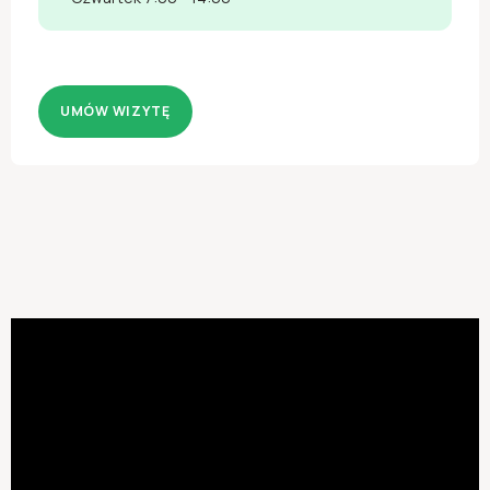
UMÓW WIZYTĘ
Dzisiaj
Jutro
Wt
Śr
Czw
Pią
Sob
09.08
10.08
11.08
12.08
13.08
14.08
15.08
14:00
07:00
15:00
08:00
16:00
09:00
Najbliższy dostępny termin
2026-08-18 17:00