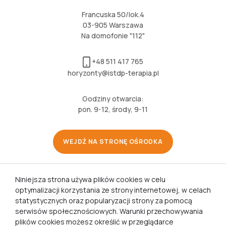
Francuska 50/lok.4
03-905 Warszawa
Na domofonie "112"
+48 511 417 765
horyzonty@istdp-terapia.pl
Godziny otwarcia:
pon. 9-12, środy, 9-11
WEJDŹ NA STRONĘ OŚRODKA
Niniejsza strona używa plików cookies w celu
optymalizacji korzystania ze strony internetowej, w celach
2025 Horyzonty. Wszelkie prawa zastrzeżone.
statystycznych oraz popularyzacji strony za pomocą
Projekt i realizacja: ComUp.pl
serwisów społecznościowych. Warunki przechowywania
plików cookies możesz określić w przeglądarce