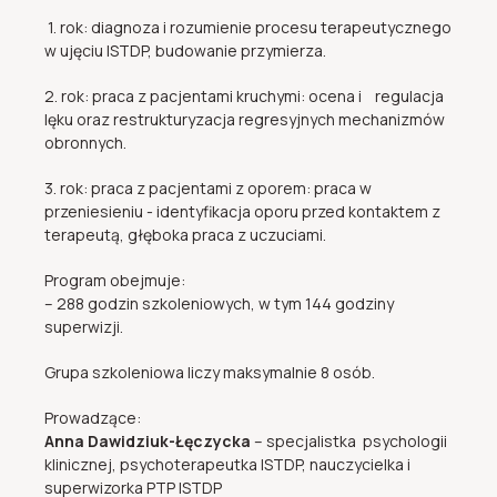
1. rok: diagnoza i rozumienie procesu terapeutycznego
w ujęciu ISTDP, budowanie przymierza.
2. rok: praca z pacjentami kruchymi: ocena i regulacja
lęku oraz restrukturyzacja regresyjnych mechanizmów
obronnych.
3. rok: praca z pacjentami z oporem: praca w
przeniesieniu - identyfikacja oporu przed kontaktem z
terapeutą, głęboka praca z uczuciami.
Program obejmuje:
– 288 godzin szkoleniowych, w tym 144 godziny
superwizji.
Grupa szkoleniowa liczy maksymalnie 8 osób.
Prowadzące:
Anna Dawidziuk-Łęczycka
–
specjalistka psychologii
klinicznej, psychoterapeutka ISTDP, nauczycielka i
superwizorka PTP ISTDP