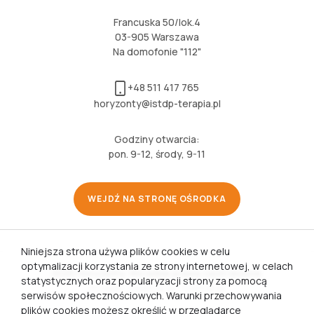
Francuska 50/lok.4
03-905 Warszawa
Na domofonie "112"
+48 511 417 765
horyzonty@istdp-terapia.pl
Godziny otwarcia:
pon. 9-12, środy, 9-11
WEJDŹ NA STRONĘ OŚRODKA
Niniejsza strona używa plików cookies w celu
optymalizacji korzystania ze strony internetowej, w celach
2025 Horyzonty. Wszelkie prawa zastrzeżone.
statystycznych oraz popularyzacji strony za pomocą
Projekt i realizacja: ComUp.pl
serwisów społecznościowych. Warunki przechowywania
plików cookies możesz określić w przeglądarce