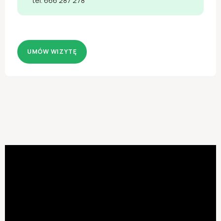
tel. 666 287 278
UMÓW WIZYTĘ
Brak wyników
Hand-crafted by