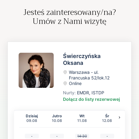
Jesteś zainteresowany/na?
Umów z Nami wizytę
Świerczyńska
Oksana
Warszawa - ul.
Francuska 52/lok.12
Online
Nurty
:
EMDR, ISTDP
Dołącz do listy rezerwowej
Dzisiaj
Jutro
Wt
Śr
09.08
10.08
11.08
12.08
14:30