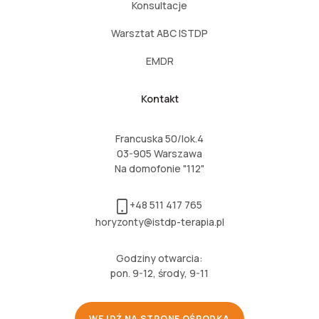
Konsultacje
Warsztat ABC ISTDP
EMDR
Kontakt
Francuska 50/lok.4
03-905 Warszawa
Na domofonie "112"
+48 511 417 765
horyzonty@istdp-terapia.pl
Godziny otwarcia:
pon. 9-12, środy, 9-11
WEJDŹ NA STRONĘ OŚRODKA